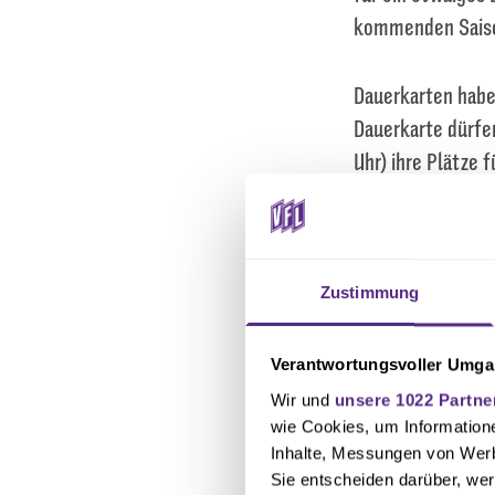
kommenden Sais
Dauerkarten haben
Dauerkarte dürfen
Uhr) ihre Plätze 
Dauerkarte (Erklä
idealerweise im O
Fanshop ebenfall
(01. April). Bis d
Zustimmung
Am Dienstag (01. 
Verantwortungsvoller Umgan
haben Mitglieder 
Wir und
unsere 1022 Partne
können sich Dauer
wie Cookies, um Information
Inhalte, Messungen von Werb
Verkauf für alle 
Sie entscheiden darüber, wer