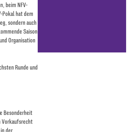
en, beim NFV-
V-Pokal hat dem
ieg, sondern auch
e kommende Saison
und Organisation
nächsten Runde und
ine Besonderheit
in Vorkaufsrecht
in der