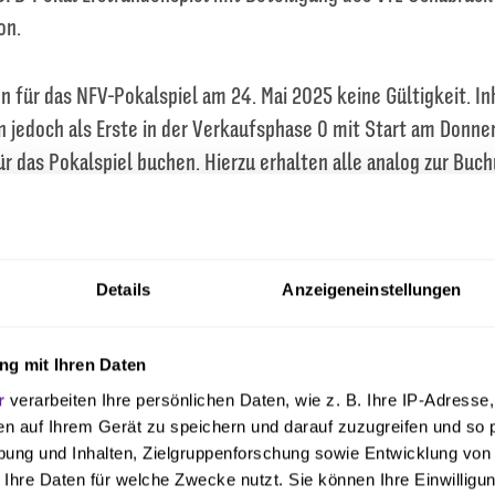
on.
 für das NFV-Pokalspiel am 24. Mai 2025 keine Gültigkeit. In
 jedoch als Erste in der Verkaufsphase 0 mit Start am Donners
für das Pokalspiel buchen. Hierzu erhalten alle analog zur Buc
rung siehe unten) eine Reservierung in ihrem Account eingest
nline-Shop verbucht werden sollte. Alternativ ist der Kauf de
s möglich. Wichtig: Die Reservierung für den Stammplatz verf
Details
Anzeigeneinstellungen
ahin nicht gebuchte Tickets gehen in den Verkauf.
April, 13 Uhr) startet die erste reguläre Vorverkaufsphase. In
g mit Ihren Daten
die Möglichkeit, bis zu zwei Tickets zu erwerben. Am Mittwoch 
r
verarbeiten Ihre persönlichen Daten, wie z. B. Ihre IP-Adresse,
karteninhaber ebenfalls ab 13 Uhr zwei weitere Tickets sicher
en auf Ihrem Gerät zu speichern und darauf zuzugreifen und so 
ung und Inhalten, Zielgruppenforschung sowie Entwicklung von
Fans startet am Donnerstag (03. April, 13 Uhr)
 Ihre Daten für welche Zwecke nutzt. Sie können Ihre Einwilligun