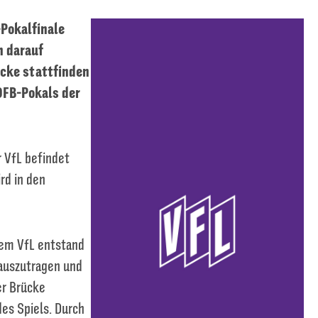
Pokalfinale
h darauf
ücke stattfinden
 DFB-Pokals der
 VfL befindet
rd in den
dem VfL entstand
 auszutragen und
er Brücke
des Spiels. Durch