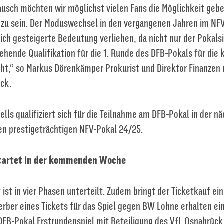
usch möchten wir möglichst vielen Fans die Möglichkeit geb
i zu sein. Der Moduswechsel in den vergangenen Jahren im NF
lich gesteigerte Bedeutung verliehen, da nicht nur der Pokals
gehende Qualifikation für die 1. Runde des DFB-Pokals für di
eht,“ so Markus Dörenkämper Prokurist und Direktor Finanzen 
ck.
ells qualifiziert sich für die Teilnahme am DFB-Pokal in der 
n prestigeträchtigen NFV-Pokal 24/25.
startet in der kommenden Woche
 ist in vier Phasen unterteilt. Zudem bringt der Ticketkauf e
werber eines Tickets für das Spiel gegen BW Lohne erhalten e
DFB-Pokal Erstrundenspiel mit Beteiligung des VfL Osnabrück 