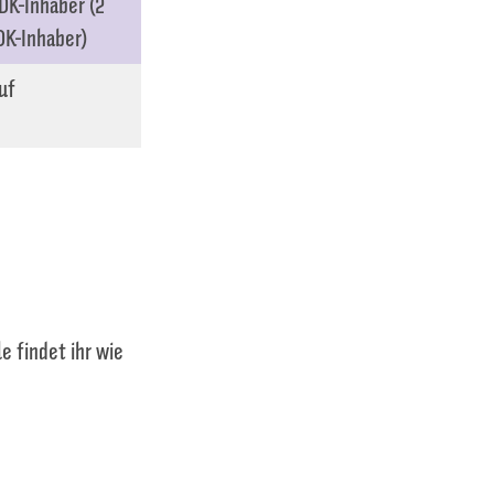
DK-Inhaber (2
DK-Inhaber)
uf
 findet ihr wie