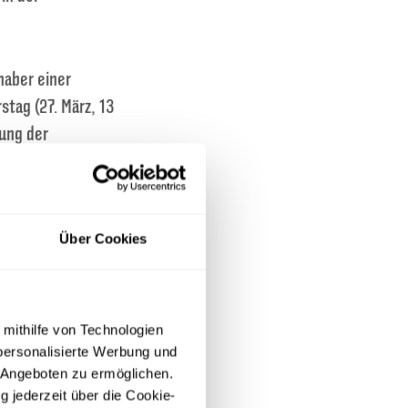
haber einer
tag (27. März, 13
hung der
ellt, welche
s Tickets im
ällt am Dienstag
Über Cookies
 dieser Phase
(02. April)
 mithilfe von Technologien
n. Der freie
personalisierte Werbung und
 Angeboten zu ermöglichen.
g jederzeit über die Cookie-