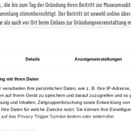
L, die bis zum Tag der Gründung ihren Beitritt zur Museumsabt
ammlung stimmberechtigt. Der Beitritt ist sowohl online über
ar
als auch vor Ort beim Einlass zur Gründungsveranstaltung m
teilungsbeitrag wird erst in der Gründungsversammlung festge
ll keine Auskunft über die Höhe geben.
Details
Anzeigeneinstellungen
ganisation werden alle Mitglieder, die an der Versamml
n, sich über folgendes Formular anzumelden:
g mit Ihren Daten
r
verarbeiten Ihre persönlichen Daten, wie z. B. Ihre IP-Adresse,
en auf Ihrem Gerät zu speichern und darauf zuzugreifen und so 
ÜNDUNGSVERANSTALTUNG ANMELDEN
ung und Inhalten, Zielgruppenforschung sowie Entwicklung von
 Ihre Daten für welche Zwecke nutzt. Sie können Ihre Einwilligun
 auf das Privacy Trigger Symbol ändern oder widerrufen
n wir auch gerne: