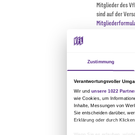
Mitglieder des Vf
sind auf der Vers
Mitgliederformul
Hinweis
: Der Ab
können wir aktue
Zustimmung
Zur besseren Or
möchten, gebete
Verantwortungsvoller Umgan
Wir und
unsere 1022 Partne
wie Cookies, um Information
HIER ZUR GR
Inhalte, Messungen von Werb
Sie entscheiden darüber, wer
Erklärung oder durch Klicken
Bitte beachten:
Wenn Sie es erlauben, würde