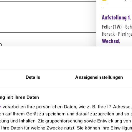
Aufstellung 1
Feller
(TW)
-
Sch
Honsak
-
Piering
Wechsel
f!
59.
Christian Con
59.
Marnon Busch
66.
Luca Kerber
→
87.
Paul Hennrich
Details
Anzeigeneinstellungen
88.
Maximilian Br
AUSWECHSLUNG
Reserve
Dähne
(ETW)
-
B
g mit Ihren Daten
Niehues
-
Kerbe
erbauer
r
verarbeiten Ihre persönlichen Daten, wie z. B. Ihre IP-Adresse,
Karten
en auf Ihrem Gerät zu speichern und darauf zuzugreifen und so 
Oualid Mhamdi
ung und Inhalten, Zielgruppenforschung sowie Entwicklung von
 Ihre Daten für welche Zwecke nutzt. Sie können Ihre Einwilligun