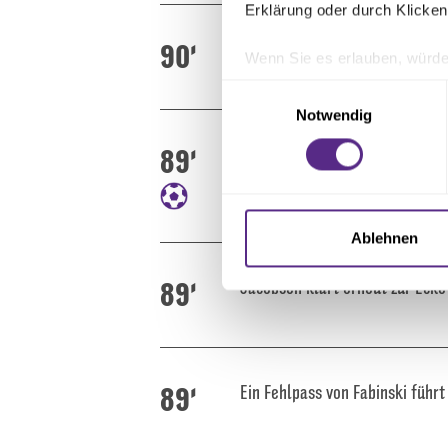
Erklärung oder durch Klicken
90'
Pieringer steigt höher als alle
Wenn Sie es erlauben, würde
Informationen über Ihre 
Einwilligungsauswahl
Ihr Gerät durch aktives 
Notwendig
Erfahren Sie mehr darüber, w
89'
4:2
Einzelheiten
fest.
Tor für Heidenheim
Wir verwenden Cookies, um I
und die Zugriffe auf unsere 
Ablehnen
Website an unsere Partner fü
möglicherweise mit weiteren
89'
Jacobsen klärt erneut zur Ecke
der Dienste gesammelt habe
89'
Ein Fehlpass von Fabinski führt