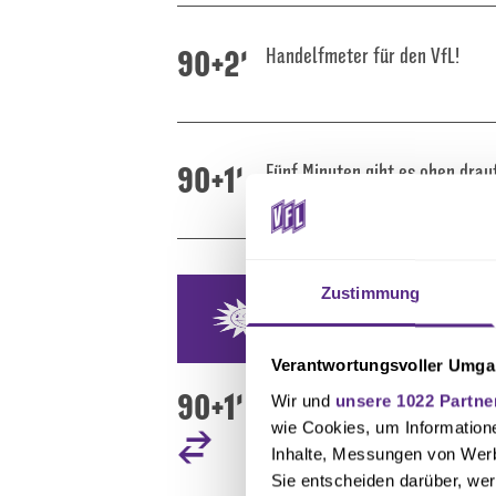
90+2'
Handelfmeter für den VfL!
90+1'
Fünf Minuten gibt es oben drau
Zustimmung
Verantwortungsvoller Umgan
90+1'
Schultz bringt Opitz für Kamm
Wir und
unsere 1022 Partne
wie Cookies, um Information
Inhalte, Messungen von Werb
Sie entscheiden darüber, wer