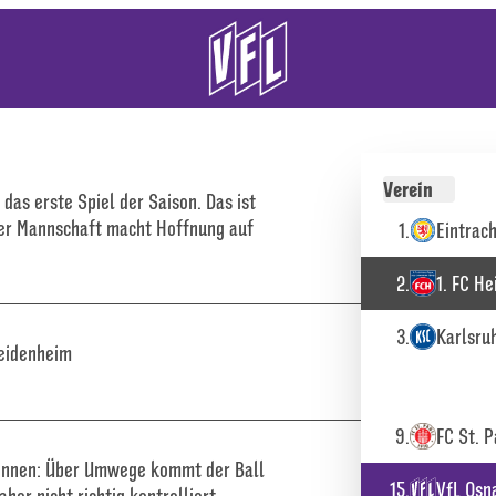
Verein
 das erste Spiel der Saison. Das ist
Tabelle mit Positi
 der Mannschaft macht Hoffnung auf
1.
Eintrac
2.
1. FC H
3.
Karlsru
Heidenheim
9.
FC St. P
können: Über Umwege kommt der Ball
15.
VfL Osn