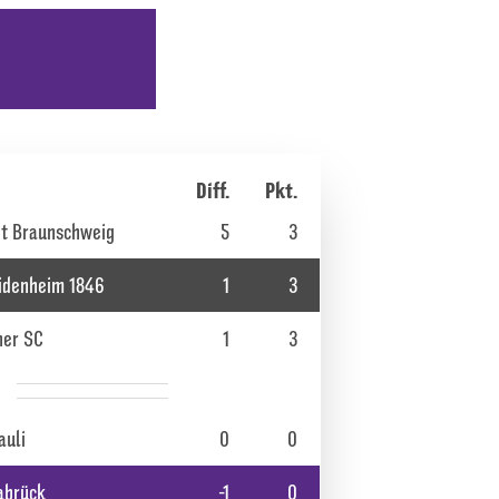
Diff.
Pkt.
on, Verein, Tordifferenz und Punkten
ht Braunschweig
5
3
eidenheim 1846
1
3
her SC
1
3
auli
0
0
abrück
-1
0