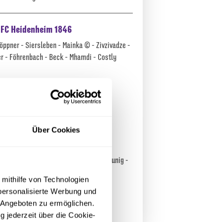
. FC Heidenheim 1846
öppner
-
Siersleben
-
Mainka
©
-
Zivzivadze
-
er
-
Föhrenbach
-
Beck
-
Mhamdi
-
Costly
teh
→
Mathias Honsak
→
Oualid Mhamdi
Christian Conteh
→
Adrian Beck
Über Cookies
eunig
→
Budu Zivzivadze
usch
-
Gimber
-
Hennrich
-
Conteh
-
Breunig
-
r
-
Zrilić
 mithilfe von Technologien
personalisierte Werbung und
 Angeboten zu ermöglichen.
g jederzeit über die Cookie-