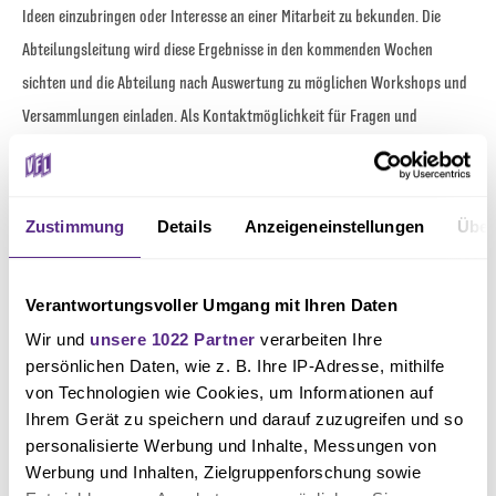
Ideen einzubringen oder Interesse an einer Mitarbeit zu bekunden. Die
Abteilungsleitung wird diese Ergebnisse in den kommenden Wochen
sichten und die Abteilung nach Auswertung zu möglichen Workshops und
Versammlungen einladen. Als Kontaktmöglichkeit für Fragen und
Anregungen gilt die E-Mail-Adresse museum@vfl.de.
Interessierte sind weiterhin eingeladen, zum Zusatzbeitrag von 18,99 €
Zustimmung
Details
Anzeigeneinstellungen
Über
Mitglied in der Museumsabteilung zu werden.
Verantwortungsvoller Umgang mit Ihren Daten
Foto: Florian Mora
Wir und
unsere 1022 Partner
verarbeiten Ihre
persönlichen Daten, wie z. B. Ihre IP-Adresse, mithilfe
von Technologien wie Cookies, um Informationen auf
Ihrem Gerät zu speichern und darauf zuzugreifen und so
personalisierte Werbung und Inhalte, Messungen von
Werbung und Inhalten, Zielgruppenforschung sowie