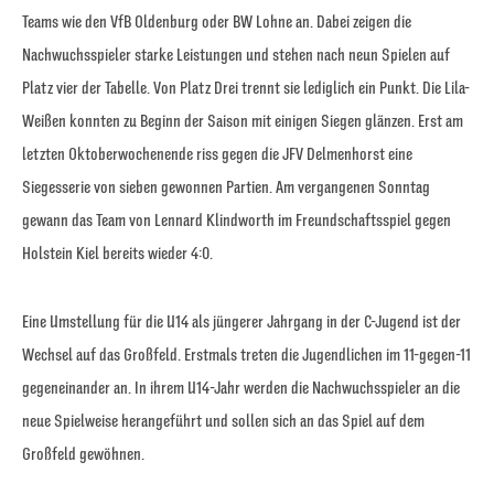
Teams wie den VfB Oldenburg oder BW Lohne an. Dabei zeigen die
Nachwuchsspieler starke Leistungen und stehen nach neun Spielen auf
Platz vier der Tabelle. Von Platz Drei trennt sie lediglich ein Punkt. Die Lila-
Weißen konnten zu Beginn der Saison mit einigen Siegen glänzen. Erst am
letzten Oktoberwochenende riss gegen die JFV Delmenhorst eine
Siegesserie von sieben gewonnen Partien. Am vergangenen Sonntag
gewann das Team von Lennard Klindworth im Freundschaftsspiel gegen
Holstein Kiel bereits wieder 4:0.
Eine Umstellung für die U14 als jüngerer Jahrgang in der C-Jugend ist der
Wechsel auf das Großfeld. Erstmals treten die Jugendlichen im 11-gegen-11
gegeneinander an. In ihrem U14-Jahr werden die Nachwuchsspieler an die
neue Spielweise herangeführt und sollen sich an das Spiel auf dem
Großfeld gewöhnen.