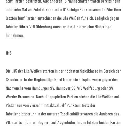
acht Partien bestritten. Alle anderen 13 Mannschaften traten bereits neun
oder zehn Mal an. Zuletzt konnte die U16 einige Punkte sammeln: Vier ihrer
letzten fünf Partien entschieden die Lila-Weißen für sich. Lediglich gegen
Tabellenführer VfB Oldenburg mussten die Junioren eine Niederlage
hinnehmen.
U15
Die U15 der Lila-Weißen starten in der höchsten Spielklasse im Bereich der
C-Junioren. In der Regionalliga Nord treten sie beispielsweise gegen den
Nachwuchs vom Hamburger SV, Hannover 96, VfL Wolfsburg oder SV
Werder Bremen an. Nach elf gespielten Partien stehen die Lila-Weißen auf
Platz neun von vierzehn mit aktuell elf Punkten. Trotz der
Tabellenplatzierung in der unteren Tabellenhälfte waren die Junioren des
VfL stehts mit ihren Gegnern auf Augenhöhe. In den letzten beiden Partien