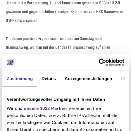
Januar in die Vorbereitung. Zuletzt konnte man gegen den SC Verl II 2:0
gewinnen und gegen die höherklassigen B-Junioren vom HSC Hannover ein
0:0-Remis erspielen.
Mit diesen positiven Ergebnissen reist man am Samstag nach
Braunschweig, wo man mit der U17 des FT Braunschweig auf einen
Tabellennachbarn trifft (Anpfiff: 14:30 Uhr). Die Braunschweiger stehen
mit 18 Punkten einen Platz vor den Osnabrückern. Mit einem Sieg könnte
man also an diesen vorbeiziehen und den Abstand auf die Abstiegsränge
Zustimmung
Details
Anzeigeneinstellungen
Über
vergrößern. Als Vorbild dienen dabei die Profis des VfL, die zuletzt durch
einen positiven Lauf die Abstiegsränge verlassen konnten.
Verantwortungsvoller Umgang mit Ihren Daten
Wir und
unsere 1022 Partner
verarbeiten Ihre
U15: Anschluss an die obere Tabellenhälfte bewahren
persönlichen Daten, wie z. B. Ihre IP-Adresse, mithilfe
von Technologien wie Cookies, um Informationen auf
In der Regionalliga Nord der C-Junioren steht der VfL Osnabrück nach 15
Ihrem Gerät zu speichern und darauf zuzugreifen und so