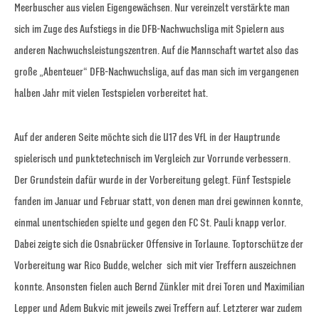
Meerbuscher aus vielen Eigengewächsen. Nur vereinzelt verstärkte man
sich im Zuge des Aufstiegs in die DFB-Nachwuchsliga mit Spielern aus
anderen Nachwuchsleistungszentren. Auf die Mannschaft wartet also das
große „Abenteuer“ DFB-Nachwuchsliga, auf das man sich im vergangenen
halben Jahr mit vielen Testspielen vorbereitet hat.
Auf der anderen Seite möchte sich die U17 des VfL in der Hauptrunde
spielerisch und punktetechnisch im Vergleich zur Vorrunde verbessern.
Der Grundstein dafür wurde in der Vorbereitung gelegt. Fünf Testspiele
fanden im Januar und Februar statt, von denen man drei gewinnen konnte,
einmal unentschieden spielte und gegen den FC St. Pauli knapp verlor.
Dabei zeigte sich die Osnabrücker Offensive in Torlaune. Toptorschütze der
Vorbereitung war Rico Budde, welcher sich mit vier Treffern auszeichnen
konnte. Ansonsten fielen auch Bernd Zünkler mit drei Toren und Maximilian
Lepper und Adem Bukvic mit jeweils zwei Treffern auf. Letzterer war zudem