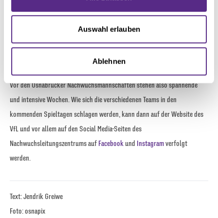
personalisieren, Funktionen für soziale Medien anbieten
Fünftplatzierten FC St. Pauli. Der erste Schritt soll dafür bereits am
zu können und die Zugriffe auf unsere Website zu
Samstag erfolgen. Um 14:00 Uhr, zeitgleich mit der Partie der Profis in
analysieren. Außerdem geben wir Informationen zu Ihrer
Auswahl erlauben
Hannover, wird das Derby gegen den SV Meppen an der Illoshöhe
Verwendung unserer Website an unsere Partner für
soziale Medien, Werbung und Analysen weiter. Unsere
angepfiffen.
Ablehnen
Partner führen diese Informationen möglicherweise mit
weiteren Daten zusammen, die Sie ihnen bereitgestellt
Vor den Osnabrücker Nachwuchsmannschaften stehen also spannende
haben oder die sie im Rahmen Ihrer Nutzung der Dienste
gesammelt haben.
und intensive Wochen. Wie sich die verschiedenen Teams in den
kommenden Spieltagen schlagen werden, kann dann auf der Website des
VfL und vor allem auf den Social Media-Seiten des
Nachwuchsleitungszentrums auf
Facebook
und
Instagram
verfolgt
werden.
Text: Jendrik Greiwe
Foto: osnapix