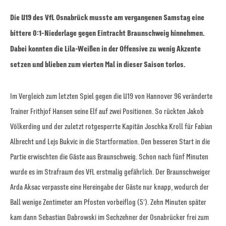
Die U19 des VfL Osnabrück musste am vergangenen Samstag eine
bittere 0:1-Niederlage gegen Eintracht Braunschweig hinnehmen.
Dabei konnten die Lila-Weißen in der Offensive zu wenig Akzente
setzen und blieben zum vierten Mal in dieser Saison torlos.
Im Vergleich zum letzten Spiel gegen die U19 von Hannover 96 veränderte
Trainer Frithjof Hansen seine Elf auf zwei Positionen. So rückten Jakob
Völkerding und der zuletzt rotgesperrte Kapitän Joschka Kroll für Fabian
Albrecht und Lejs Bukvic in die Startformation. Den besseren Start in die
Partie erwischten die Gäste aus Braunschweig. Schon nach fünf Minuten
wurde es im Strafraum des VfL erstmalig gefährlich. Der Braunschweiger
Arda Aksac verpasste eine Hereingabe der Gäste nur knapp, wodurch der
Ball wenige Zentimeter am Pfosten vorbeiflog (5‘). Zehn Minuten später
kam dann Sebastian Dabrowski im Sechzehner der Osnabrücker frei zum