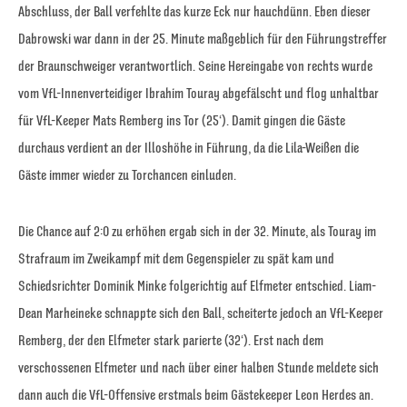
Abschluss, der Ball verfehlte das kurze Eck nur hauchdünn. Eben dieser
Dabrowski war dann in der 25. Minute maßgeblich für den Führungstreffer
der Braunschweiger verantwortlich. Seine Hereingabe von rechts wurde
vom VfL-Innenverteidiger Ibrahim Touray abgefälscht und flog unhaltbar
für VfL-Keeper Mats Remberg ins Tor (25‘). Damit gingen die Gäste
durchaus verdient an der Illoshöhe in Führung, da die Lila-Weißen die
Gäste immer wieder zu Torchancen einluden.
Die Chance auf 2:0 zu erhöhen ergab sich in der 32. Minute, als Touray im
Strafraum im Zweikampf mit dem Gegenspieler zu spät kam und
Schiedsrichter Dominik Minke folgerichtig auf Elfmeter entschied. Liam-
Dean Marheineke schnappte sich den Ball, scheiterte jedoch an VfL-Keeper
Remberg, der den Elfmeter stark parierte (32‘). Erst nach dem
verschossenen Elfmeter und nach über einer halben Stunde meldete sich
dann auch die VfL-Offensive erstmals beim Gästekeeper Leon Herdes an.