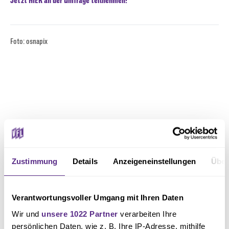
Jetzt HIER an der Umfrage teilnehmen!
Foto: osnapix
Zustimmung
Details
Anzeigeneinstellungen
Über
Verantwortungsvoller Umgang mit Ihren Daten
Wir und
unsere 1022 Partner
verarbeiten Ihre
persönlichen Daten, wie z. B. Ihre IP-Adresse, mithilfe