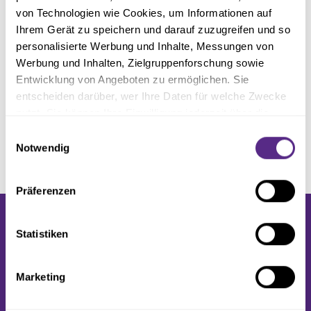
von Technologien wie Cookies, um Informationen auf
Ihrem Gerät zu speichern und darauf zuzugreifen und so
personalisierte Werbung und Inhalte, Messungen von
Werbung und Inhalten, Zielgruppenforschung sowie
Entwicklung von Angeboten zu ermöglichen. Sie
entscheiden darüber, wer Ihre Daten für welche Zwecke
nutzt. Sie können Ihre Einwilligung jederzeit über die
Cookie-Erklärung oder durch Klicken auf das Privacy
Einwilligungsauswahl
Trigger Symbol ändern oder widerrufen
Notwendig
Wenn Sie es erlauben, würden wir auch gerne:
Präferenzen
Informationen über Ihre geografische Lage erfassen,
welche bis auf einige Meter genau sein können
Ihr Gerät durch aktives Scannen nach bestimmten
Statistiken
Merkmalen (Fingerprinting) identifizieren
Erfahren Sie mehr darüber, wie Ihre persönlichen Daten
Marketing
PARTNER &
verarbeitet werden, und legen Sie Ihre Präferenzen im
Abschnitt Einzelheiten
fest.