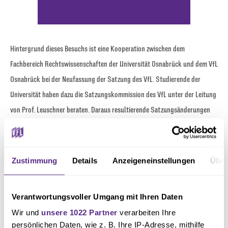
Hintergrund dieses Besuchs ist eine Kooperation zwischen dem
Fachbereich Rechtswissenschaften der Universität Osnabrück und dem VfL
Osnabrück bei der Neufassung der Satzung des VfL. Studierende der
Universität haben dazu die Satzungskommission des VfL unter der Leitung
von Prof. Leuschner beraten. Daraus resultierende Satzungsänderungen
werden bei den Jahreshauptversammlung des VfL am 17. November
diskutiert und über den entsprechenden Antrag auf Satzungsänderung
abgestimmt.
Zustimmung
Details
Anzeigeneinstellungen
Über
Verantwortungsvoller Umgang mit Ihren Daten
Wir und
unsere 1022 Partner
verarbeiten Ihre
persönlichen Daten, wie z. B. Ihre IP-Adresse, mithilfe