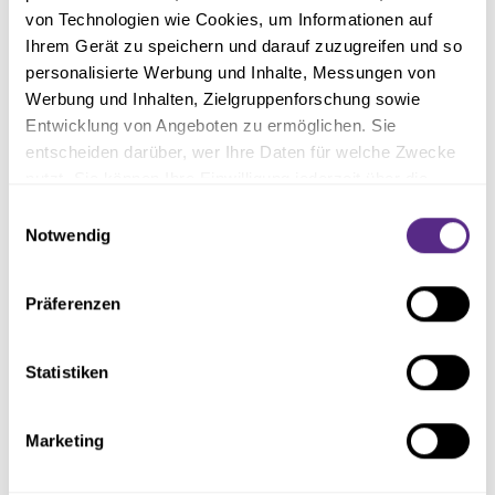
von Technologien wie Cookies, um Informationen auf
Ihrem Gerät zu speichern und darauf zuzugreifen und so
personalisierte Werbung und Inhalte, Messungen von
Werbung und Inhalten, Zielgruppenforschung sowie
Entwicklung von Angeboten zu ermöglichen. Sie
entscheiden darüber, wer Ihre Daten für welche Zwecke
nutzt. Sie können Ihre Einwilligung jederzeit über die
Cookie-Erklärung oder durch Klicken auf das Privacy
Einwilligungsauswahl
Trigger Symbol ändern oder widerrufen
Notwendig
Wenn Sie es erlauben, würden wir auch gerne:
Präferenzen
Informationen über Ihre geografische Lage erfassen,
welche bis auf einige Meter genau sein können
Ihr Gerät durch aktives Scannen nach bestimmten
Statistiken
Merkmalen (Fingerprinting) identifizieren
Erfahren Sie mehr darüber, wie Ihre persönlichen Daten
Marketing
verarbeitet werden, und legen Sie Ihre Präferenzen im
Abschnitt Einzelheiten
fest.