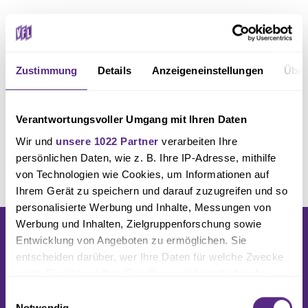
Zustimmung
Details
Anzeigeneinstellungen
Über
Verantwortungsvoller Umgang mit Ihren Daten
Wir und
unsere 1022 Partner
verarbeiten Ihre
persönlichen Daten, wie z. B. Ihre IP-Adresse, mithilfe
von Technologien wie Cookies, um Informationen auf
Ihrem Gerät zu speichern und darauf zuzugreifen und so
personalisierte Werbung und Inhalte, Messungen von
Werbung und Inhalten, Zielgruppenforschung sowie
Entwicklung von Angeboten zu ermöglichen. Sie
entscheiden darüber, wer Ihre Daten für welche Zwecke
nutzt. Sie können Ihre Einwilligung jederzeit über die
Cookie-Erklärung oder durch Klicken auf das Privacy
PARTNER &
Einwilligungsauswahl
Trigger Symbol ändern oder widerrufen
Notwendig