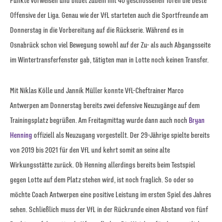
Punkte vorweisen und bildet zudem mit 40 geschossenen Toren die beste
Offensive der Liga. Genau wie der VfL starteten auch die Sportfreunde am
Donnerstag in die Vorbereitung auf die Rückserie. Während es in
Osnabrück schon viel Bewegung sowohl auf der Zu- als auch Abgangsseite
im Wintertransferfenster gab, tätigten man in Lotte noch keinen Transfer.
Mit Niklas Kölle und Jannik Müller konnte VfL-Cheftrainer Marco
Antwerpen am Donnerstag bereits zwei defensive Neuzugänge auf dem
Trainingsplatz begrüßen. Am Freitagmittag wurde dann auch noch
Bryan
Henning
offiziell als Neuzugang vorgestellt. Der 29-Jährige spielte bereits
von 2019 bis 2021 für den VfL und kehrt somit an seine alte
Wirkungsstätte zurück. Ob Henning allerdings bereits beim Testspiel
gegen Lotte auf dem Platz stehen wird, ist noch fraglich. So oder so
möchte Coach Antwerpen eine positive Leistung im ersten Spiel des Jahres
sehen. Schließlich muss der VfL in der Rückrunde einen Abstand von fünf