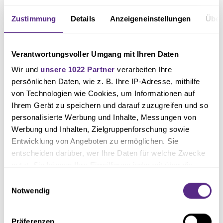
Zustimmung
Details
Anzeigeneinstellungen
Über
Die Bilanz
Verantwortungsvoller Umgang mit Ihren Daten
Bislang gab es acht Duelle zwischen den beiden Mannschaften. Davon
Wir und
unsere 1022 Partner
verarbeiten Ihre
fanden sechs Partien in der 3.Liga statt, in denen der VfL viermal gewann
persönlichen Daten, wie z. B. Ihre IP-Adresse, mithilfe
und man zweimal Unentschieden spielte. Außerdem traf man zweimal bei
von Technologien wie Cookies, um Informationen auf
einem Testspiel aufeinander. Beide Testspiele konnten die Lila-Weißen
Ihrem Gerät zu speichern und darauf zuzugreifen und so
jeweils mit 5:0 und 9:0 für sich entscheiden.
personalisierte Werbung und Inhalte, Messungen von
Werbung und Inhalten, Zielgruppenforschung sowie
Entwicklung von Angeboten zu ermöglichen. Sie
Das Personal
entscheiden darüber, wer Ihre Daten für welche Zwecke
Bei den Sportfreunden gibt es derzeit keine verletzungsbedingten Ausfälle
nutzt. Sie können Ihre Einwilligung jederzeit über die
zu verzeichnen. Somit kann Trainer Fabian Lübbers auf alle Spieler für das
Cookie-Erklärung oder durch Klicken auf das Privacy
Einwilligungsauswahl
Trigger Symbol ändern oder widerrufen
Notwendig
Testspiel am Sonntag zurückgreifen.
Wenn Sie es erlauben, würden wir auch gerne:
Präferenzen